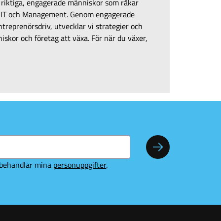
v riktiga, engagerade människor som råkar
t IT och Management. Genom engagerade
treprenörsdriv, utvecklar vi strategier och
skor och företag att växa. För när du växer,
Prenumerera
S behandlar mina
personuppgifter
.