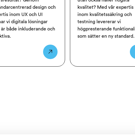
rsresultat? Genom
utan också håller högsta
ndarcentrerad design och
kvalitet? Med vår expertis
rtis inom UX och UI
inom kvalitetssäkring och
ar vi digitala lösningar
testning levererar vi
är både inkluderande och
högpresterande funktional
ktiva.
som sätter en ny standard.