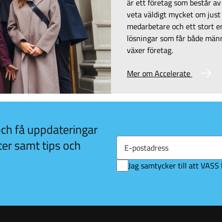
är ett företag som består a
veta väldigt mycket om jus
medarbetare och ett stort en
lösningar som får både männi
växer företag.
Mer om Accelerate
och få uppdateringar
E-
ter samt tips och
postadress
Jag samtycker till att VAS