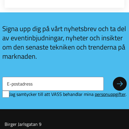
 kul
Signa upp dig på vårt nyhetsbrev och ta del
vill
av eventinbjudningar, nyheter och insikter
merera
om den senaste tekniken och trenderna på
t
sbrev!
marknaden.
E-
postadress
Pren
Jag samtycker till att VASS behandlar mina
personuppgifter
.
Birger Jarlsgatan 9