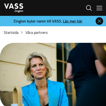
Sök
Zington byter namn till VASS.
Läs mer här
Startsida
Våra partners