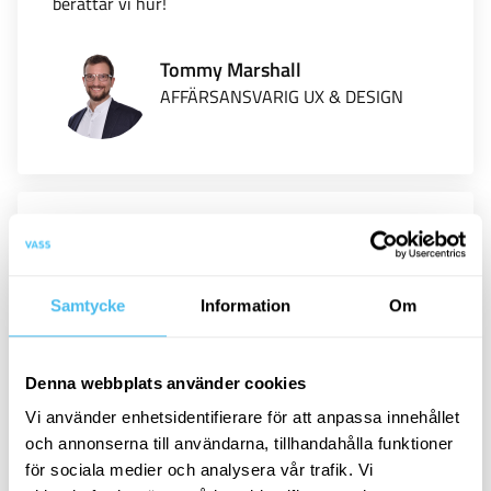
berättar vi hur!
Tommy Marshall
AFFÄRSANSVARIG UX & DESIGN
Samtycke
Information
Om
Customer Experience
Kundupplevelse
Denna webbplats använder cookies
CRM
Vi använder enhetsidentifierare för att anpassa innehållet
och annonserna till användarna, tillhandahålla funktioner
Salesforce är en strategisk partner för Zington och
för sociala medier och analysera vår trafik. Vi
Vass på Global nivå. Salesforce världsledande