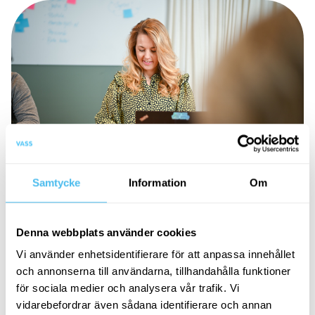
Samtycke
Information
Om
ARTIKEL
Konsolidera era affärssystem och
Denna webbplats använder cookies
SAP-miljöer | Erfarna SAP-konsulter
Vi använder enhetsidentifierare för att anpassa innehållet
och annonserna till användarna, tillhandahålla funktioner
Splittrad IT-miljö med flera separata affärssystem? Få
för sociala medier och analysera vår trafik. Vi
bättre datakvalitet, översyn och effektivare processer
vidarebefordrar även sådana identifierare och annan
genom att samla verksamheten kring en gemensam