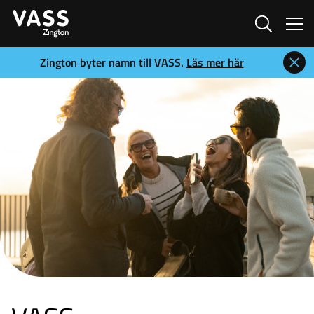
Sök
Zington byter namn till VASS.
Läs mer här