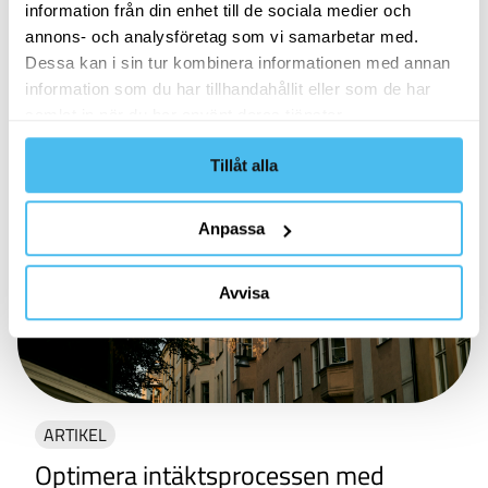
information från din enhet till de sociala medier och
plattform.
annons- och analysföretag som vi samarbetar med.
Dessa kan i sin tur kombinera informationen med annan
SAP
information som du har tillhandahållit eller som de har
samlat in när du har använt deras tjänster.
Tillåt alla
Anpassa
Avvisa
ARTIKEL
Optimera intäktsprocessen med