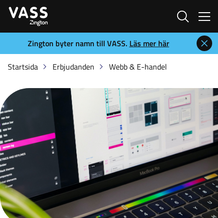
Sök
Zington byter namn till VASS.
Läs mer här
Startsida
Erbjudanden
Webb & E-handel