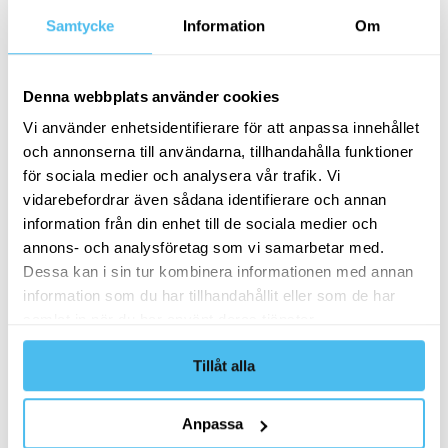
Samtycke
Information
Om
Telefon
(Valfri)
Denna webbplats använder cookies
Företag
(Valfri)
Vi använder enhetsidentifierare för att anpassa innehållet
och annonserna till användarna, tillhandahålla funktioner
för sociala medier och analysera vår trafik. Vi
Meddelande
(Valfri)
vidarebefordrar även sådana identifierare och annan
information från din enhet till de sociala medier och
annons- och analysföretag som vi samarbetar med.
Dessa kan i sin tur kombinera informationen med annan
information som du har tillhandahållit eller som de har
samlat in när du har använt deras tjänster.
Jag samtycker till att VASS behandlar mina
Tillåt alla
personuppgifter.
Jag samtycker till att VASS kan skicka e-post
Anpassa
i marknadsföringssyfte