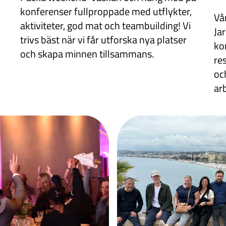
konferenser fullproppade med utflykter,
Vå
aktiviteter, god mat och teambuilding! Vi
Jar
trivs bäst när vi får utforska nya platser
ko
och skapa minnen tillsammans.
re
oc
ar