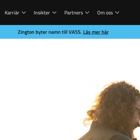
Karriär
Insikter
Partners
Om oss
Zington byter namn till VASS.
Läs mer här