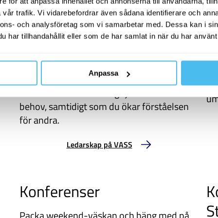
Ledarskapsutveckling
S
e för att anpassa innehållet och annonserna till användarna, tillh
a
vår trafik. Vi vidarebefordrar även sådana identifierare och anna
Vi ger dig verktyg och stöd för att
nnons- och analysföretag som vi samarbetar med. Dessa kan i sin
utveckla ditt ledarskap. Tillsammans med
har tillhandahållit eller som de har samlat in när du har använt 
Oa
Great Leaders har vi utvecklat ett
yog
ledarskapsprogram för alla våra
ka
Anpassa
r
medarbetare. Under programmet ökar du
nå
din medvetenhet om dig själv och dina
um
behov, samtidigt som du ökar förståelsen
för andra.
Ledarskap på VASS
Konferenser
K
S
Packa weekend-väskan och häng med på