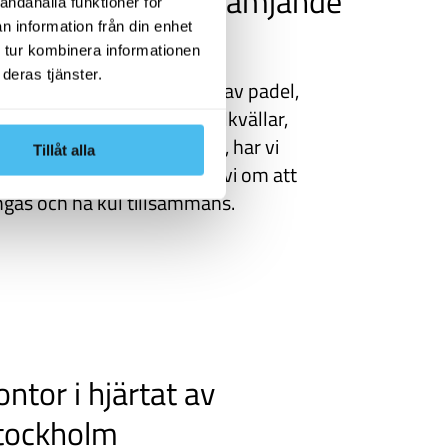
ociala och hälsofrämjande
andahålla funktioner för
ktiviteter
n information från din enhet
 tur kombinera informationen
deras tjänster.
vsett om du är intresserad av padel,
a, filmkvällar, löpning, spelkvällar,
ffeprovningar eller karaoke, har vi
Tillåt alla
got för dig. På VASS tycker vi om att
gås och ha kul tillsammans.
ontor i hjärtat av
tockholm