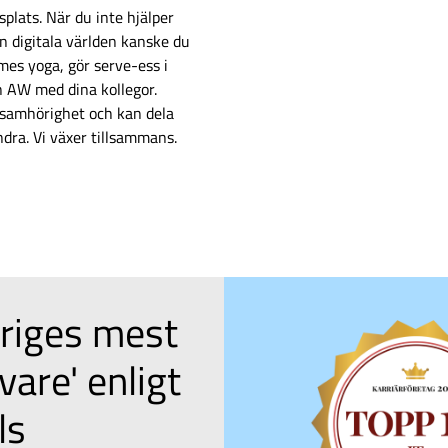
plats. När du inte hjälper
n digitala världen kanske du
mes yoga, gör serve-ess i
n AW med dina kollegor.
 samhörighet och kan dela
dra. Vi växer tillsammans.
eriges mest
vare' enligt
ls