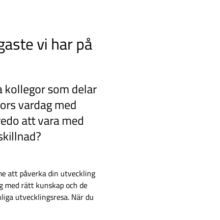
gaste vi har på
la kollegor som delar
kors vardag med
 redo att vara med
skillnad?
me att påverka din utveckling
dig med rätt kunskap och de
nliga utvecklingsresa. När du