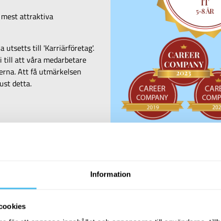
mest attraktiva
a utsetts till 'Karriärföretag'.
i till att våra medarbetare
terna. Att få utmärkelsen
just detta.
r och utveckling i f
Information
cookies