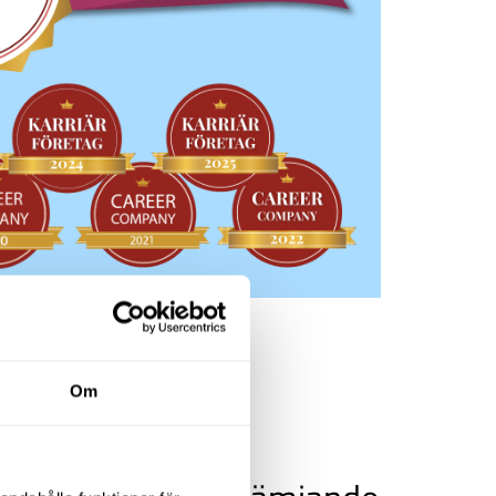
okus
Om