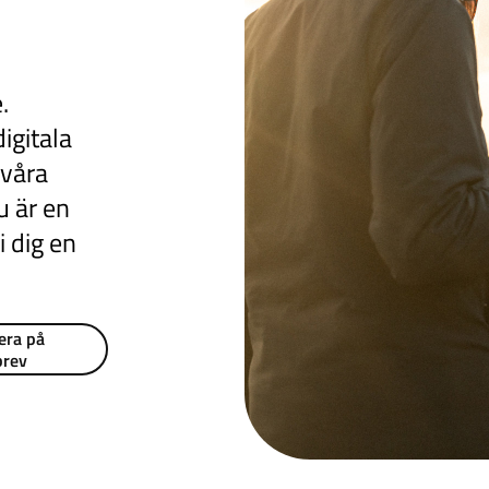
.
igitala
 våra
u är en
i dig en
era på
brev