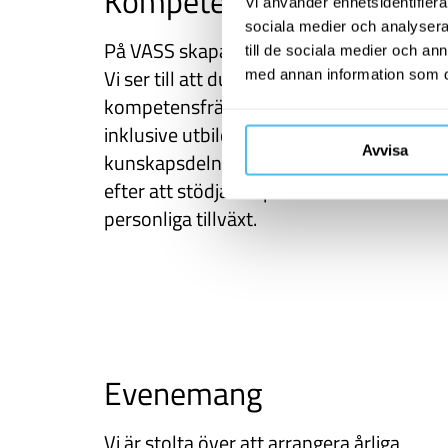
Kompetensutveckling
Vi använder enhetsidentifierar
sociala medier och analysera 
På VASS skapar du din unika tillväxtresa.
till de sociala medier och a
Vi ser till att du får möjlighet till
med annan information som du 
kompetensfrämjande aktiviteter,
inklusive utbildningsaktiviteter och
Avvisa
kunskapsdelning med kollegor. Vi sträva
efter att stödja din professionella och
personliga tillväxt.
Evenemang
Vi är stolta över att arrangera årliga