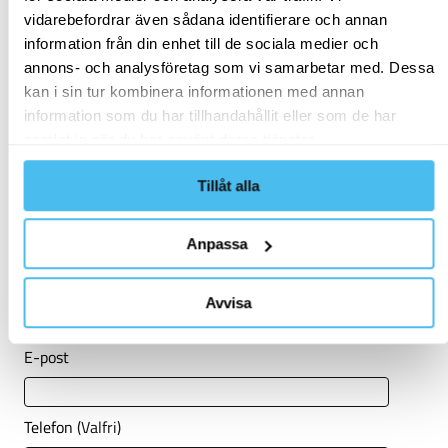
vidarebefordrar även sådana identifierare och annan
Intresserad av våra erbjudanden?
information från din enhet till de sociala medier och
annons- och analysföretag som vi samarbetar med. Dessa
Skicka ett meddelande om du vill veta hur vi kan
kan i sin tur kombinera informationen med annan
hjälpa dig och ditt företag att nå nästa nivå. Vi hör av
information som du har tillhandahållit eller som de har
oss till dig inom kort!
samlat in när du har använt deras tjänster.
Tillåt alla
Förnamn
Anpassa
Efternamn
Avvisa
E-post
Telefon
(Valfri)