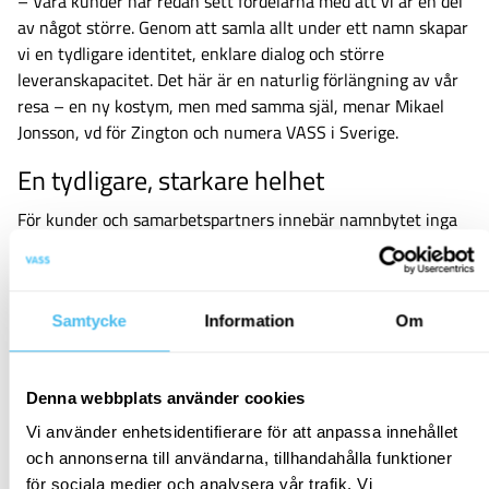
– Våra kunder har redan sett fördelarna med att vi är en del
av något större. Genom att samla allt under ett namn skapar
vi en tydligare identitet, enklare dialog och större
leveranskapacitet. Det här är en naturlig förlängning av vår
resa – en ny kostym, men med samma själ, menar Mikael
Jonsson, vd för Zington och numera VASS i Sverige.
En tydligare, starkare helhet
För kunder och samarbetspartners innebär namnbytet inga
förändringar i det dagliga samarbetet, men det skapar
tydligare kommunikation, större leveranskapacitet och
bättre möjligheter att möta framtidens krav.
Samtycke
Information
Om
– Vi är stolta över att det svenska teamet valt att byta till
VASS-varumärket. Det visar vår tydliga ambition att vara en
enhetlig, stark aktör i norra Europa med lokal kompetens och
Denna webbplats använder cookies
global kapacitet, säger J
osé Pérez Melber,
CEO på VASS.
Vi använder enhetsidentifierare för att anpassa innehållet
och annonserna till användarna, tillhandahålla funktioner
för sociala medier och analysera vår trafik. Vi