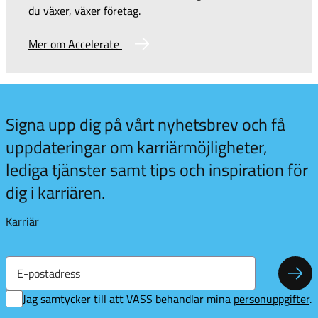
du växer, växer företag.
Mer om Accelerate
 kul
Signa upp dig på vårt nyhetsbrev och få
vill
uppdateringar om karriärmöjligheter,
merera
lediga tjänster samt tips och inspiration för
t
sbrev!
dig i karriären.
Karriär
E-
postadress
Pren
Jag samtycker till att VASS behandlar mina
personuppgifter
.