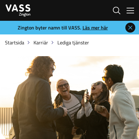
Sök
Zington byter namn till VASS.
Läs mer här
Startsida
Karriär
Lediga tjänster