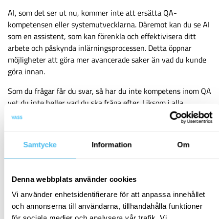
AI, som det ser ut nu, kommer inte att ersätta QA-
kompetensen eller systemutvecklarna. Däremot kan du se AI
som en assistent, som kan förenkla och effektivisera ditt
arbete och påskynda inlärningsprocessen. Detta öppnar
möjligheter att göra mer avancerade saker än vad du kunde
göra innan.
Som du frågar får du svar, så har du inte kompetens inom QA
vet du inte heller vad du ska fråga efter. Liksom i alla
modeller som finns idag så finns det fel i svaren som
genereras, vilket innebär att du måste ha koll på vad du vill
få ut av verktyget samt tillräcklig förståelse för att kunna
Samtycke
Information
Om
verifiera att svaren som genereras faktisk är korrekta.
Det som ChatGTP saknar som vi människor har är förmågan
Denna webbplats använder cookies
att lösa problem, vara kreativa, och tänka utanför boxen.
Men för tydliga problem så är ChatGTP en möjliggörare som
Vi använder enhetsidentifierare för att anpassa innehållet
snabbt skapar planer, scenarios, kod eller liknande som gör
och annonserna till användarna, tillhandahålla funktioner
att du kan komma vidare och inte fastna i detaljer. Det är
för sociala medier och analysera vår trafik. Vi