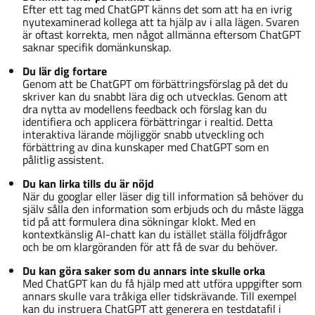
Efter ett tag med ChatGPT känns det som att ha en ivrig
nyutexaminerad kollega att ta hjälp av i alla lägen. Svaren
är oftast korrekta, men något allmänna eftersom ChatGPT
saknar specifik domänkunskap.
Du lär dig fortare
Genom att be ChatGPT om förbättringsförslag på det du
skriver kan du snabbt lära dig och utvecklas. Genom att
dra nytta av modellens feedback och förslag kan du
identifiera och applicera förbättringar i realtid. Detta
interaktiva lärande möjliggör snabb utveckling och
förbättring av dina kunskaper med ChatGPT som en
pålitlig assistent.
Du kan lirka tills du är nöjd
När du googlar eller läser dig till information så behöver du
själv sålla den information som erbjuds och du måste lägga
tid på att formulera dina sökningar klokt. Med en
kontextkänslig AI-chatt kan du istället ställa följdfrågor
och be om klargöranden för att få de svar du behöver.
Du kan göra saker som du annars inte skulle orka
Med ChatGPT kan du få hjälp med att utföra uppgifter som
annars skulle vara tråkiga eller tidskrävande. Till exempel
kan du instruera ChatGPT att generera en testdatafil i