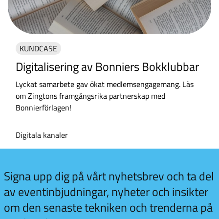
KUNDCASE
Digitalisering av Bonniers Bokklubbar
Lyckat samarbete gav ökat medlemsengagemang. Läs
om Zingtons framgångsrika partnerskap med
Bonnierförlagen!
Digitala kanaler
 kul
Signa upp dig på vårt nyhetsbrev och ta del
vill
av eventinbjudningar, nyheter och insikter
merera
om den senaste tekniken och trenderna på
t
sbrev!