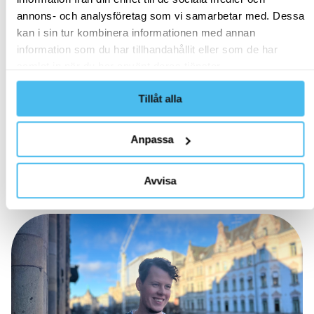
personuppgifter.
annons- och analysföretag som vi samarbetar med. Dessa
Jag samtycker till att VASS kan skicka e-post
kan i sin tur kombinera informationen med annan
i marknadsföringssyfte
information som du har tillhandahållit eller som de har
samlat in när du har använt deras tjänster.
Tillåt alla
Anpassa
Relaterat innehåll
Avvisa