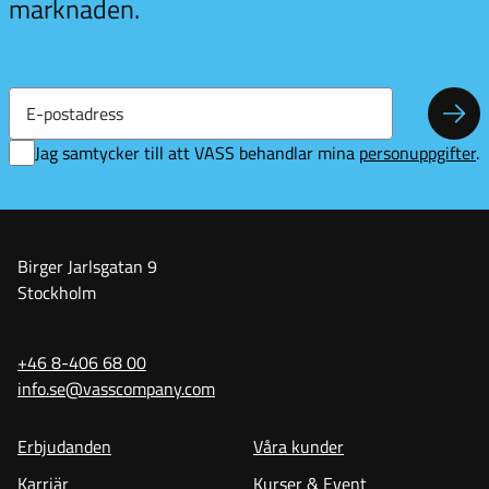
marknaden.
E-
postadress
Pren
Jag samtycker till att VASS behandlar mina
personuppgifter
.
Birger Jarlsgatan 9
Stockholm
+46 8-406 68 00
info.se@vasscompany.com
Erbjudanden
Våra kunder
Karriär
Kurser & Event