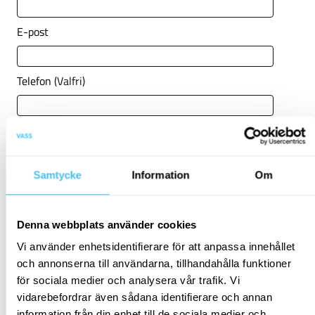
E-post
Telefon
(Valfri)
Företag
(Valfri)
Samtycke
Information
Om
Meddelande
(Valfri)
Denna webbplats använder cookies
Vi använder enhetsidentifierare för att anpassa innehållet
och annonserna till användarna, tillhandahålla funktioner
för sociala medier och analysera vår trafik. Vi
vidarebefordrar även sådana identifierare och annan
Jag samtycker till att VASS behandlar mina
information från din enhet till de sociala medier och