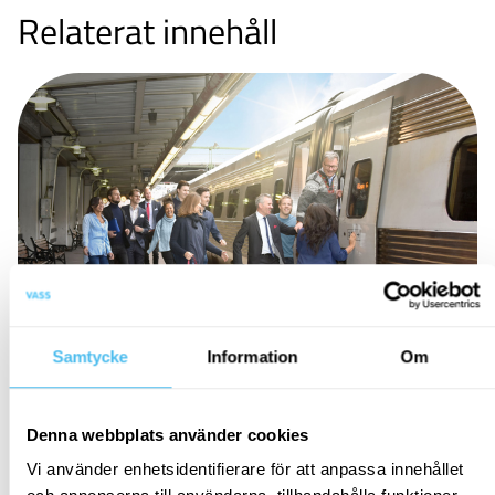
Relaterat innehåll
Samtycke
Information
Om
KUNDCASE
Optimering av tågoperatörens
Denna webbplats använder cookies
verksamhet med SAP S/4 HANA
Vi använder enhetsidentifierare för att anpassa innehållet