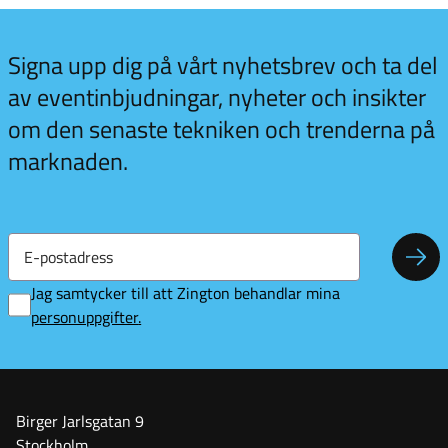
 kul
Signa upp dig på vårt nyhetsbrev och ta del
vill
av eventinbjudningar, nyheter och insikter
merera
om den senaste tekniken och trenderna på
t
sbrev!
marknaden.
E-
postadress
Pren
Jag samtycker till att Zington behandlar mina
p
ersonuppgifter
.
Birger Jarlsgatan 9
Stockholm