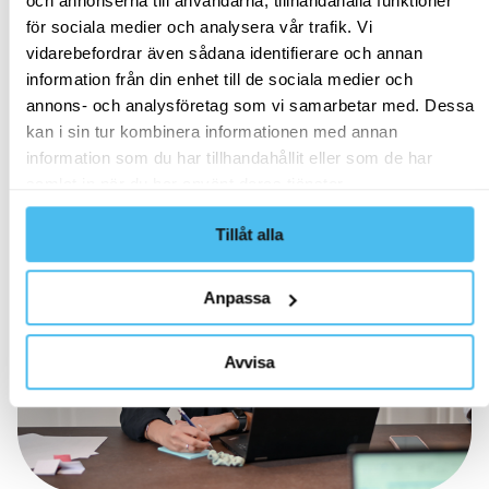
och annonserna till användarna, tillhandahålla funktioner
Zington driver framgångsrik implementering av SAP S/4
för sociala medier och analysera vår trafik. Vi
HANA för ledande tågoperatör som förbinder
vidarebefordrar även sådana identifierare och annan
Skandinaviens städer. Läs om våra effektiva lösningar
information från din enhet till de sociala medier och
och pågående support!
annons- och analysföretag som vi samarbetar med. Dessa
kan i sin tur kombinera informationen med annan
ERP
information som du har tillhandahållit eller som de har
samlat in när du har använt deras tjänster.
Tillåt alla
Anpassa
Avvisa