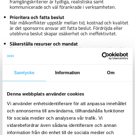
framgångskriterier är tydliga, realistiska samt
kommunicerade och väl förankrade i verksamheten.
Prioritera och fatta beslut
När målkonflikter uppstår mellan tid, kostnad och kvalitet
är det sponsorns ansvar att fatta beslut. Fördröjda eller
uteblivna beslut skapar osäkerhet och ineffektivitet.
Säkerställa resurser och mandat
Projektet behöver rätt resurser och organisatoriskt stöd
för att kunna leverera enligt uppdraget.
Visa engagemang och närvaro
Ett synligt engagemang från sponsorn signalerar att
Samtycke
Information
Om
projektet är prioriterat och viktigt.
Sponsorskap är ingen administrativ
Denna webbplats använder cookies
funktion, utan en central ledningsuppgift
Vi använder enhetsidentifierare för att anpassa innehållet
Ett framgångsrikt projekt kräver mer än struktur, metodik
och annonserna till användarna, tillhandahålla funktioner
och genomförandekraft. Ett aktivt och tydligt sponsorskap är
för sociala medier och analysera vår trafik. Vi
en avgörande förutsättning för att projekt ska vara rätt
vidarebefordrar även sådana identifierare och annan
prioriterade, väl förankrade och leda till faktisk
information från din enhet till de sociala medier och