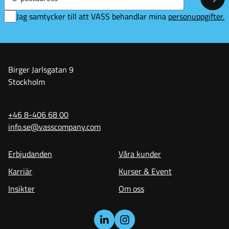
Pren
Jag samtycker till att VASS behandlar mina
p
ersonuppgifter
.
Birger Jarlsgatan 9
Stockholm
+46 8-406 68 00
info.se@vasscompany.com
Erbjudanden
Våra kunder
Karriär
Kurser & Event
Insikter
Om oss