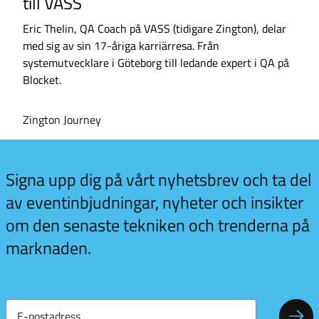
till VASS
Eric Thelin, QA Coach på VASS (tidigare Zington), delar
med sig av sin 17-åriga karriärresa. Från
systemutvecklare i Göteborg till ledande expert i QA på
Blocket.
Zington Journey
 kul
Signa upp dig på vårt nyhetsbrev och ta del
vill
av eventinbjudningar, nyheter och insikter
merera
om den senaste tekniken och trenderna på
t
sbrev!
marknaden.
E-
postadress