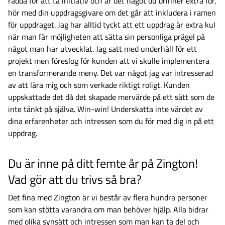
rädda för att ta initiativ och är det något du brinner extra för,
hör med din uppdragsgivare om det går att inkludera i ramen
för uppdraget. Jag har alltid tyckt att ett uppdrag är extra kul
när man får möjligheten att sätta sin personliga prägel på
något man har utvecklat. Jag satt med underhåll för ett
projekt men föreslog för kunden att vi skulle implementera
en transformerande meny. Det var något jag var intresserad
av att lära mig och som verkade riktigt roligt. Kunden
uppskattade det då det skapade mervärde på ett sätt som de
inte tänkt på själva. Win-win! Underskatta inte värdet av
dina erfarenheter och intressen som du för med dig in på ett
uppdrag.
Du är inne på ditt femte år på Zington!
Vad gör att du trivs så bra?
Det fina med Zington är vi består av flera hundra personer
som kan stötta varandra om man behöver hjälp. Alla bidrar
med olika synsätt och intressen som man kan ta del och