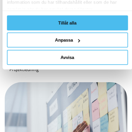
information som du har tillhandahållit eller som de har
samlat in när du har använt deras tjänster.
Tillåt alla
ARTIKEL
Att jobba som produktägare
Anpassa
Dyk in i produktägarens värld med Magnus Lindell. Läs
om hur rollen är nyckeln till digital framgång.
Avvisa
Projektledning