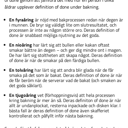
of done genom att jämföra det med hur en person i olika
åldrar upplever definition of done under bakning.
En fyraåring
är nöjd med bakprocessen redan när degen är
i munnen. De bryr sig väldigt lite om slutresultatet, och
processen är inte av någon större oro. Deras definition of
done är snabbast möjliga njutning av det goda.
En nioåring
har lärt sig att bullen eller kakan oftast
smakar bättre än degen – och ger dig mindre ont i magen.
De har lärt sig stoltheten att skapa något. Deras definition
of done är när de smakar på den färdiga bullen.
En tolvåring
har lärt sig att andra blir glada när de får
smaka på det som är bakat. Deras definition of done är när
de får beröm när de serverar vad de bakat (och smaken av
det goda såklart).
En tjugoåring
vet (förhoppningsvis) att hela processen
kring bakning är mer än så. Deras definiton of done är när
allt är undanplockat, resterna inpackade och disken klar. I
bästa fall är deras definition of done även skafferiet
kontrollerat och påfyllt inför nästa bakning.