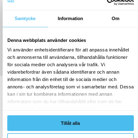
Samtycke
Information
Om
Denna webbplats använder cookies
Anders Eng
Vi använder enhetsidentifierare för att anpassa innehållet
AFFÄRSANSVARIG TEST & KVALITET
och annonserna till användarna, tillhandahålla funktioner
för sociala medier och analysera vår trafik. Vi
vidarebefordrar även sådana identifierare och annan
information från din enhet till de sociala medier och
Relaterat innehåll
annons- och analysföretag som vi samarbetar med. Dessa
kan i sin tur kombinera informationen med annan
information som du har tillhandahållit eller som de har
samlat in när du har använt deras tjänster.
Tillåt alla