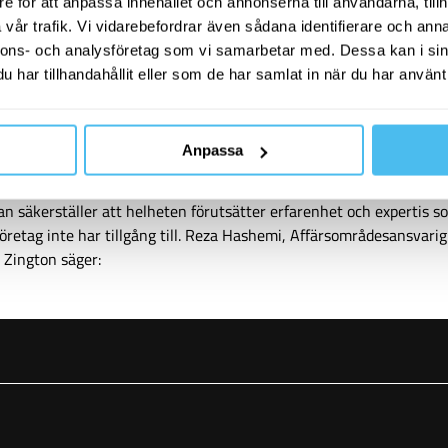
e för att anpassa innehållet och annonserna till användarna, tillh
dra utmaningen som behöver navigeras uppstår i leverensen av
vår trafik. Vi vidarebefordrar även sådana identifierare och anna
et. Då förväntas ni inte bara kunna agera kravställare utan också
nnons- och analysföretag som vi samarbetar med. Dessa kan i sin
tssäkra en lösning som sannolikt är väldigt ny och okänd för er. H
har tillhandahållit eller som de har samlat in när du har använt 
r oftast en systemimplementatör (SI) med rätta stora krav på både 
lighet av er som mottagare för att de i sin tur kunna garantera si
ns. För att ni ska kunna bistå förutsätts en del grundkunskaper om
Anpassa
toniska principer, lösningsexpertis samt best practices, för att inte
skap i systemet i sig. Att täcka in samtliga relevanta områden sa
n säkerställer att helheten förutsätter erfarenhet och expertis s
företag inte har tillgång till. Reza Hashemi, Affärsområdesansvarig
 Zington säger: