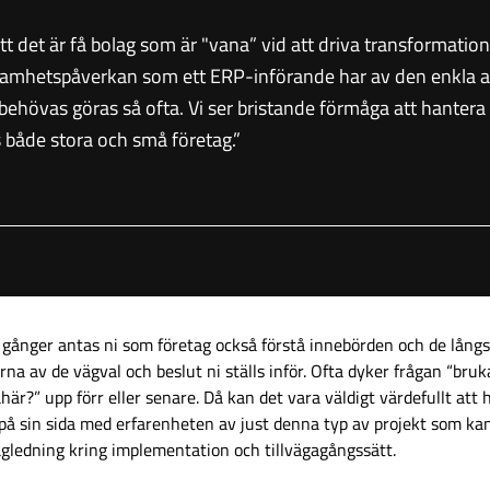
tt det är få bolag som är "vana” vid att driva transformatio
samhetspåverkan som ett ERP-införande har av den enkla a
 behövas göras så ofta. Vi ser bristande förmåga att hanter
 både stora och små företag.”
gånger antas ni som företag också förstå innebörden och de långs
rna av de vägval och beslut ni ställs inför. Ofta dyker frågan “bru
här?” upp förr eller senare. Då kan det vara väldigt värdefullt att 
på sin sida med erfarenheten av just denna typ av projekt som kan
gledning kring implementation och tillvägagångssätt.