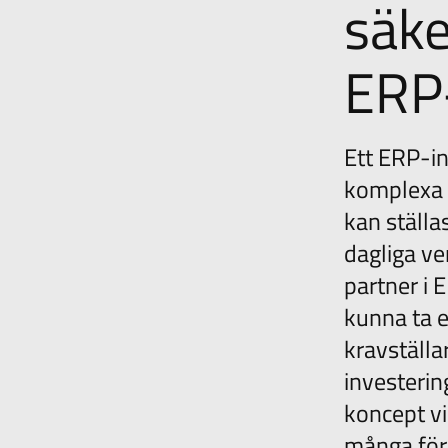
säke
ERP
Ett ERP-in
komplexa 
kan ställa
dagliga ve
partner i 
kunna ta e
kravställa
investerin
koncept vi
många före