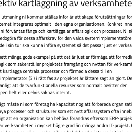
ektiv kartläggning av verksamhet
 utmaning ni kommer ställas inför är att skapa förutsättningar för
stemet integreras optimalt i den egna organisationen. Konkret inn
 ni förväntas fånga och kartlägga er affärslogik och processer. Ni s
redogöra för dessa affärskrav för den valda systemimplementatören
 de i sin tur ska kunna införa systemet så det passar just er verk
 sett många goda exempel på att det är just er förmåga att förmedl
logik som säkerställer projektets framgång och nyttan för verksam
 kartlägga centrala processer och förmedla dessa till en
mplemetatör (SI) i rätt fas av projektet är lättare sagt än gjort. De
anligt att de tvärfunktionella resurser som normalt besitter den
en helt eller delvis saknas internt.
igt måste ni som företag ha kapacitet nog att förbereda organisat
nya processer och strukturer som ett nytt affärssystem ofta inneb
ligt att en organisation kan behöva förändras eftersom ERP-projek
ar verksamheten i mycket högre grad än många andra IT-projekt. 