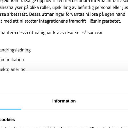
jekt kan också ge upphov till en hel del andra interna initiativ so
nsanalyser på olika roller, upskilling av befintlig personal eller ju
erse arbetssätt. Dessa utmaningar förväntas ni lösa på egen hand
lt med att ni stöttar integrationens framdrift i lösningsarbetet.
t hantera dessa utmanignar krävs resurser så som ex:
ändringsledning
mmunikation
jektplanering
cesskartläggning
v och dataanalys
Information
ektiv motpart i kravsällning och
ningsutveckling
cookies