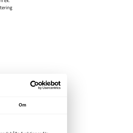
m ex.
stering
Om