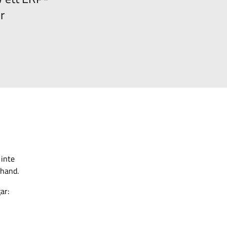
r
 inte
rhand.
gar: