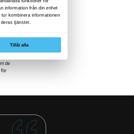
andahålla funktioner för
n information från din enhet
 tur kombinera informationen
är
deras tjänster.
ansvar
n
Tillåt alla
 tala
mtidigt
om de
 för