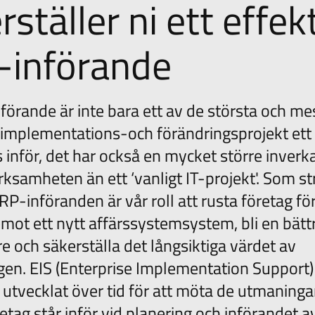
rställer ni ett effek
-införande
förande är inte bara ett av de största och me
implementations-och förändringsprojekt ett 
s inför, det har också en mycket större inver
rksamheten än ett ‘vanligt IT-projekt'. Som st
ERP-införanden är vår roll att rusta företag för
mot ett nytt affärssystemsystem, bli en bätt
re och säkerställa det långsiktiga värdet av
gen. EIS (Enterprise Implementation Support) 
 utvecklat över tid för att möta de utmaning
tag står inför vid planering och införandet a