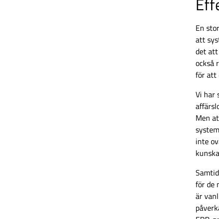
Eff
En stor
att sy
det att
också 
för att
Vi har
affärs
Men att
systemi
inte ov
kunskap
Samtid
för de 
är van
påverk