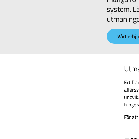
system. Lä
utmaninge
Vårt erbj
Utm
Ert fr
affärss
undvika
funger
För at