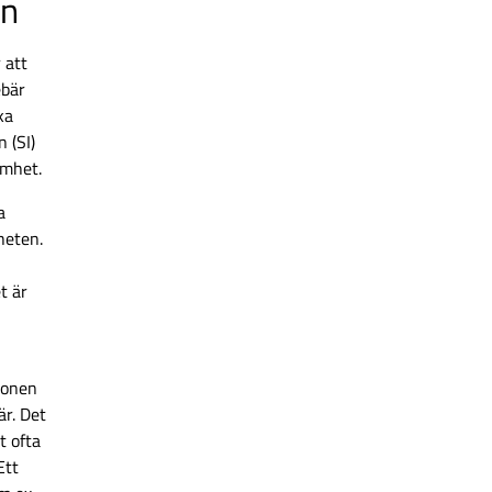
en
 att
ebär
ka
 (SI)
samhet.
a
heten.
t är
ionen
är. Det
t ofta
Ett