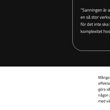
“Sanningen är a
en så stor verk
för det inte ska
komplexitet hos
Många 
effekte
göra så
någon 
med vä