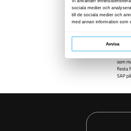
Vi använder enhetsidentifierar
Den an
sociala medier och analysera 
system
till de sociala medier och a
kvalite
med annan information som du 
ställe
och tyd
levera
Avvisa
arkitek
om kun
som ma
flesta 
SAP på