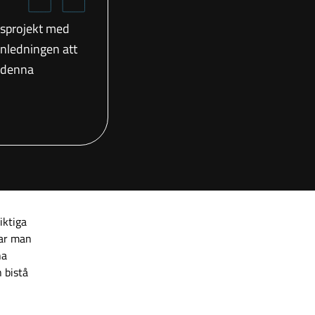
nsprojekt med
nledningen att
a denna
iktiga
kar man
ha
 bistå