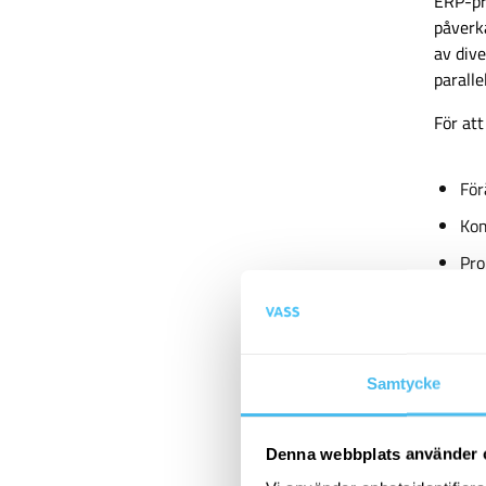
ERP-pro
påverka
av div
paralle
För at
För
Ko
Pro
Pro
Kra
Samtycke
Eff
lös
Denna webbplats använder 