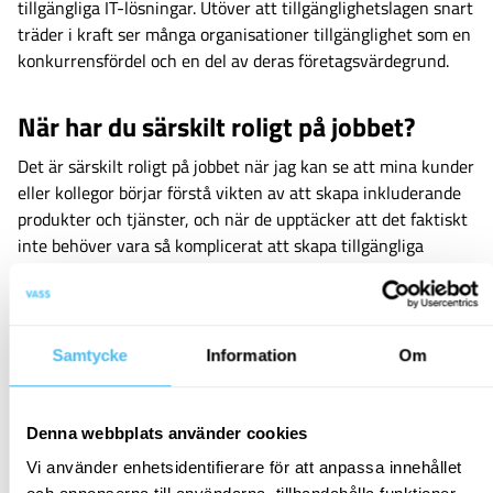
tillgängliga IT-lösningar. Utöver att tillgänglighetslagen snart
träder i kraft ser många organisationer tillgänglighet som en
konkurrensfördel och en del av deras företagsvärdegrund.
När har du särskilt roligt på jobbet?
Det är särskilt roligt på jobbet när jag kan se att mina kunder
eller kollegor börjar förstå vikten av att skapa inkluderande
produkter och tjänster, och när de upptäcker att det faktiskt
inte behöver vara så komplicerat att skapa tillgängliga
lösningar. Det ger mig energi och motivation att fortsätta
arbeta för en mer inkluderande framtid.
Våra karriärmöjligheter
Samtycke
Information
Om
Denna webbplats använder cookies
Relaterat innehåll
Vi använder enhetsidentifierare för att anpassa innehållet