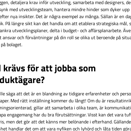
gen, detaljera krav inför utveckling, samarbeta med designers, de
 synk med utvecklingsteam, hantera mindre hinder som dyker upp 
efter nya insikter. Det är några exempel av många. Sällan är en d
ik. På längre sikt kan det handla om att etablera strategiska mål, 
ankra utvecklingsplaner, delta i budget- och affärsplanarbete. Äv
t ansvar och förväntningar på din roll se olika ut beroende på situ
 på bolaget.
 krävs för att jobba som
duktägare?
lle säga att det är en blandning av tidigare erfarenheter och perso
aper. Med rätt inställning kommer du långt! Om du är resultatinri
ningsorienterad, gillar att samarbeta i olika team, är kommunikat
apa engagemang har du bra förutsättningar. Visst kan det vara tuf
vis, men det gör att det känns mer belönande i efterhand. Gällande
het handlar det om att vara nyfiken och lyhörd och låta tiden göra 