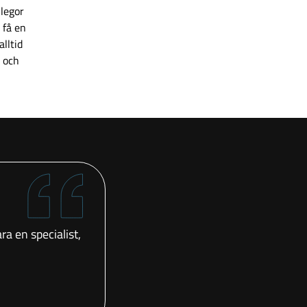
llegor
 få en
alltid
v och
a en specialist,