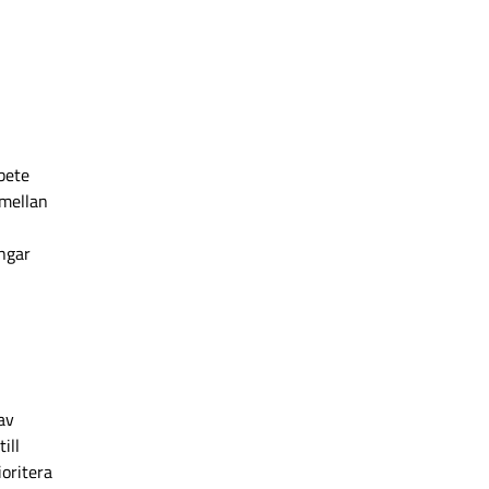
rbete
 mellan
ingar
av
ill
ioritera