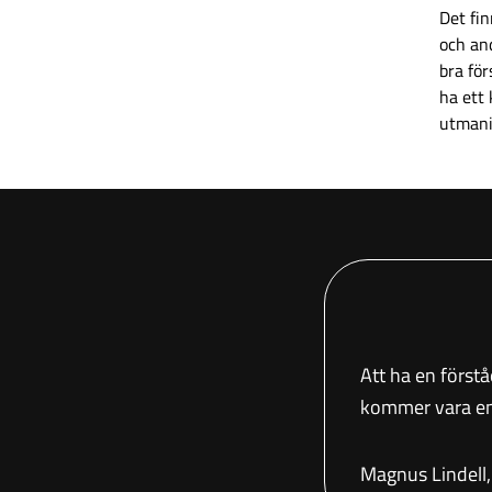
Det fin
och an
bra för
ha ett
utmanin
Att ha en förstå
kommer vara en 
Magnus Lindell,