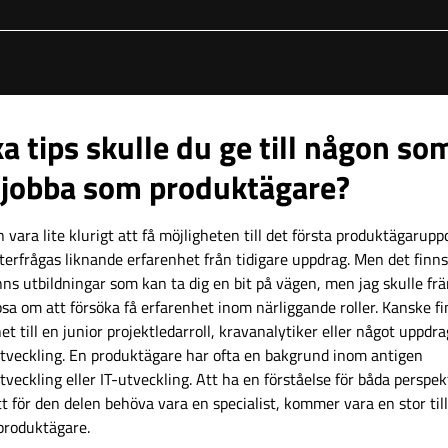
ka tips skulle du ge till någon so
l jobba som produktägare?
 vara lite klurigt att få möjligheten till det första produktägarupp
terfrågas liknande erfarenhet från tidigare uppdrag. Men det finns
nns utbildningar som kan ta dig en bit på vägen, men jag skulle fr
ipsa om att försöka få erfarenhet inom närliggande roller. Kanske f
et till en junior projektledarroll, kravanalytiker eller något uppdr
utveckling. En produktägare har ofta en bakgrund inom antigen
tveckling eller IT-utveckling. Att ha en förståelse för båda perspek
t för den delen behöva vara en specialist, kommer vara en stor til
 produktägare.