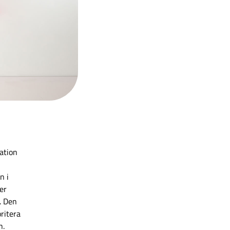
ation
n i
er
. Den
ritera
n.