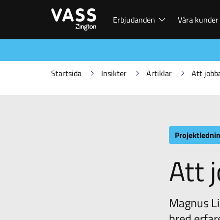
Erbjudanden
Våra kunder
Startsida
Insikter
Artiklar
Att job
Projektledni
Att 
Magnus Lin
bred erfar