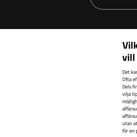
Vil
vil
Det kan
Ofta ef
Dels fi
vilja t
möjligh
affärs
affärsu
utan at
för en