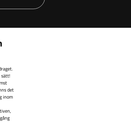
m
draget.
 sätt!
ämst
inns det
ag inom
tiven,
lgång