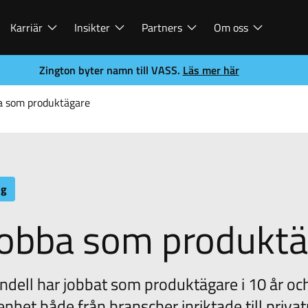
Karriär
Insikter
Partners
Om oss
Zington byter namn till VASS.
Läs mer här
ba som produktägare
ng
jobba som produkt
dell har jobbat som produktägare i 10 år oc
enhet både från branscher inriktade till priva