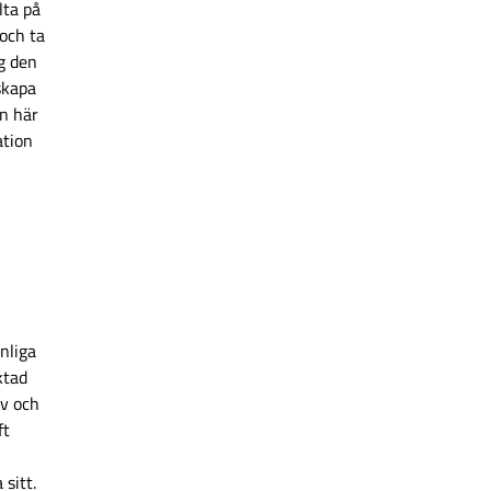
lta på
och ta
ag den
skapa
en här
ation
nliga
ktad
iv och
ft
sitt.