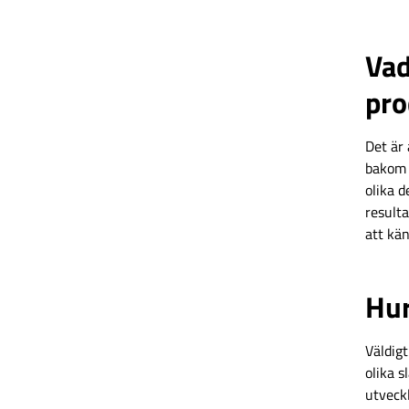
Vad
pro
Det är 
bakom 
olika 
resulta
att kän
Hur
Väldig
olika s
utveckl