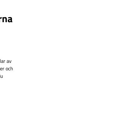
rna
lar av
ner och
du