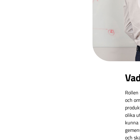
Vad
Rollen
och omf
produkt
olika 
kunna 
gemens
och sk