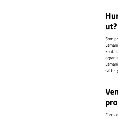
Hur
ut?
Som pr
utmani
kontakt
organis
utmanin
sätter
Vem
pro
Förmodl