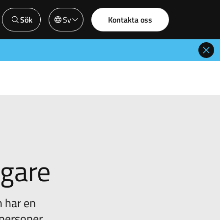
Sök
Sv
Kontakta oss
ägare
h har en
tpersoner