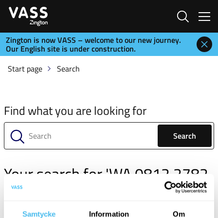
Search
Zington is now VASS – welcome to our new journey.
Our English site is under construction.
Start page
Search
Find what you are looking for
Search
Your search for 'WA 0812 2782
5310 Rincian Renovasi Plafon
Gypsum Tanpa List Sukodono
Samtycke
Information
Om