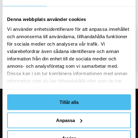
Sragen' gave 1 hit
Denna webbplats använder cookies
Vi använder enhetsidentifierare för att anpassa innehållet
VASS + Accessibility Cloud – a Complete
och annonserna till användarna, tillhandahålla funktioner
Solution for Digital Accessibility
för sociala medier och analysera vår trafik. Vi
vidarebefordrar även sådana identifierare och annan
information från din enhet till de sociala medier och
Start page
Our Offerings
Digital Accessibility
annons- och analysföretag som vi samarbetar med.
Dessa kan i sin tur kombinera informationen med annan
information som du har tillhandahållit eller som de har
samlat in när du har använt deras tjänster.
Tillåt alla
Birger Jarlsgatan 9
Stockholm
Anpassa
+46 8-406 68 00